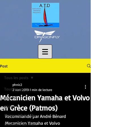
Post
Tous les posts
phnic2
Tous les posts
2 nov. 2019
1 min de lecture
Mécanicien Yamaha et Volvo
Voilerie
en Grèce (Patmos)
Plaisir
Moteur HB Honda
Recommandé par André Bénard
Mecanicien Yamaha et Volvo
Gréement dormant