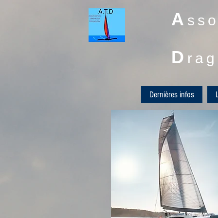
A
sso
D
rag
Dernières infos