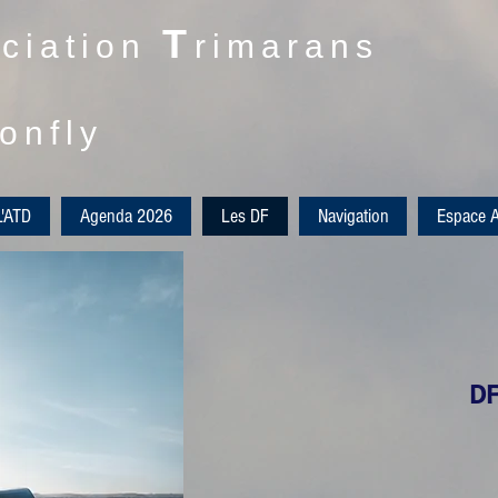
T
ciation
rimarans
onfly
L'ATD
Agenda 2026
Les DF
Navigation
Espace A
D