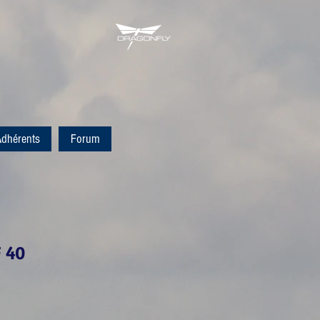
dhérents
Forum
F 40