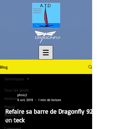
Blog
Techniques
Tous les posts
phnic2
Voilerie
6 oct. 2019
1 min de lecture
Plaisir
Refaire sa barre de Dragonfly 920
Moteur HB
en teck
Honda
Gréement