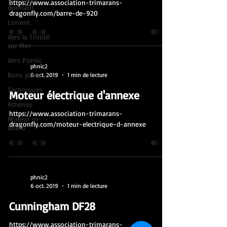
https://www.association-trimarans-
dormant
dragonfly.com/barre-de-920
Lorient
Vers la Trinité
sur Mer
Vers Pornic
phnic2
Bons plans
6 oct. 2019
1 min de lecture
Techniques
Moteur électrique d'annexe
Athènes
https://www.association-trimarans-
Moteur in-
dragonfly.com/moteur-electrique-d-annexe
board
phnic2
6 oct. 2019
1 min de lecture
Cunningham DF28
https://www.association-trimarans-